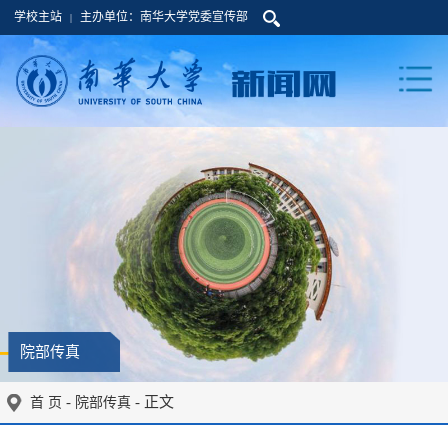
学校主站
主办单位：南华大学党委宣传部
|
院部传真
-
- 正文
首 页
院部传真