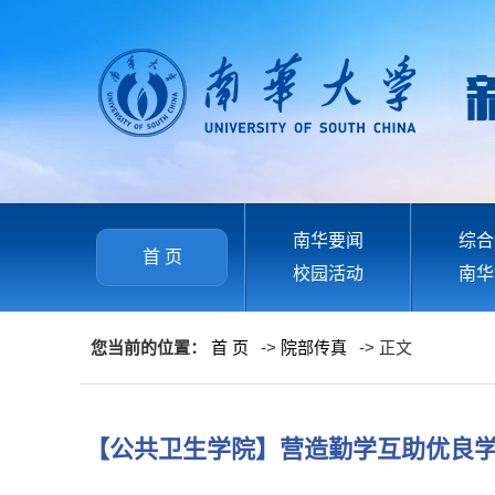
南华要闻
综合
首 页
校园活动
南华
您当前的位置：
首 页
->
院部传真
-> 正文
【公共卫生学院】营造勤学互助优良学