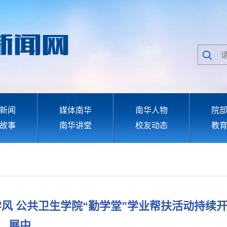
新闻
媒体南华
南华人物
院
故事
南华讲堂
校友动态
教
风 公共卫生学院“勤学堂”学业帮扶活动持续
展中