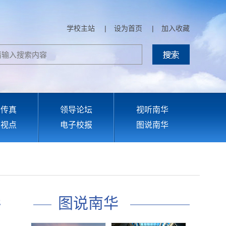
学校主站
|
设为首页
|
加入收藏
部传真
领导论坛
视听南华
育视点
电子校报
图说南华
图说南华
开