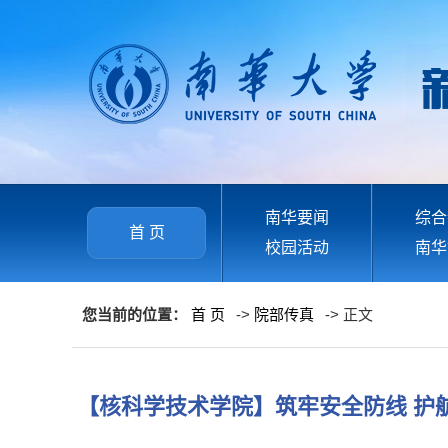
南华要闻
综合
首 页
校园活动
南华
您当前的位置：
首 页
->
院部传真
-> 正文
【核科学技术学院】筑牢安全防线 护