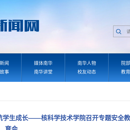
新闻
媒体南华
南华人物
院
故事
南华讲堂
校友动态
教
航学生成长——核科学技术学院召开专题安全
育会