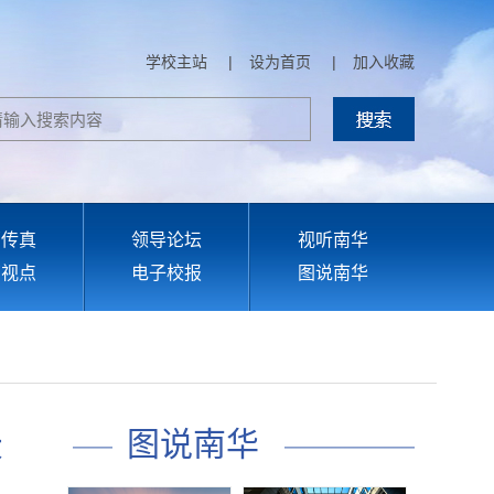
学校主站
|
设为首页
|
加入收藏
部传真
领导论坛
视听南华
育视点
电子校报
图说南华
图说南华
教