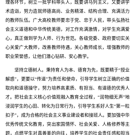
理各环节，树立一批学科带头人，既要讲马列主义，又要讲学
术造诣，努力造就师德高尚、业务精湛、结构合理、充满活力
的教师队伍。广大高校教师要忠于党、忠于人民，带头弘扬社
会主义道德和中华传统美德，对工作充满激情，对学生充满爱
心，真正做到学为人师、行为世范。各级党委、政府要切实关
心关爱广大教师，改善教师待遇，关心教师成长，增强教师的
职业荣誉感，让他们潜心钻研、安心教学。
坚持立德树人。秉持育人为本、德育为先，既要精于“授业
解惑”，更要以“传道”为责任和使命，引导学生树立正确的价值
取向和道德操守，努力培养高素质、有担当、有道德的优秀人
才。把社会主义核心价值观融入教育全过程，“润物细无声”地
浸润学生的心田、转化为日常行为，引导学生系好人生“第一粒
扣子”，成为合格的社会主义事业建设者和接班人。要加强中华
优秀传统文化教育，突出家国情怀、社会关爱、人格修养等主
题，点燃学生对真善美的向往，培养学生的社会责任感和担当