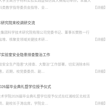
大学生高分子材料实验实践虚拟仿真大赛成功举办。本届大
料类教学指导委员会指导、全…
【详细
术研究院来校调研交流
电投集团科学技术研究院有限公司党委书记、董事长樊胜一行
盐堆、核聚变领域关键技术研…
【详细
学实验室安全隐患排查整治工作
校安全生产隐患“大排查、大整治”工作部署，切实消除本科
患，近期，校党委委员、副…
【详细
026届毕业典礼暨学位授予仪式
技术学院2026届毕业典礼暨学位授予仪式在红湘校区北校活
员、副校长于涛出席，学院全…
【详细