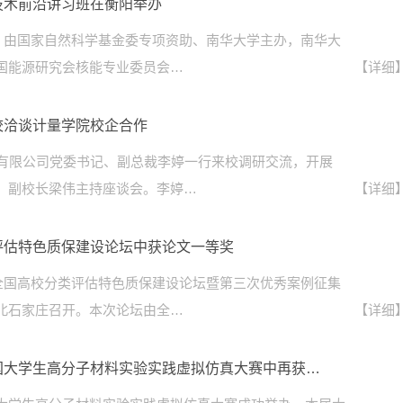
技术前沿讲习班在衡阳举办
3日，由国家自然科学基金委专项资助、南华大学主办，南华大
国能源研究会核能专业委员会…
【详细
校洽谈计量学院校企合作
股有限公司党委书记、副总裁李婷一行来校调研交流，开展
。副校长梁伟主持座谈会。李婷…
【详细
评估特色质保建设论坛中获论文一等奖
日，全国高校分类评估特色质保建设论坛暨第三次优秀案例征集
北石家庄召开。本次论坛由全…
【详细
国大学生高分子材料实验实践虚拟仿真大赛中再获…