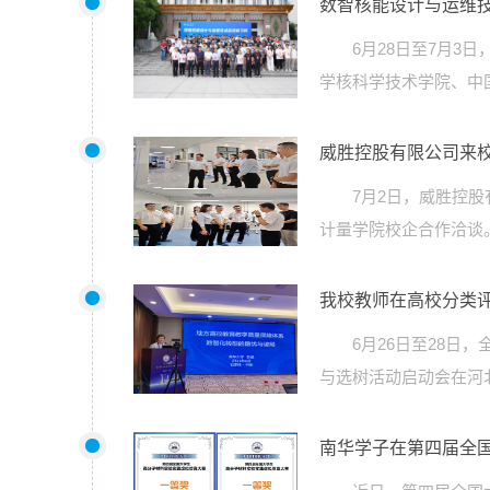
数智核能设计与运维
6月28日至7月
学核科学技术学院、中
威胜控股有限公司来
7月2日，威胜控
计量学院校企合作洽谈
我校教师在高校分类
6月26日至28
与选树活动启动会在河
南华学子在第四届全