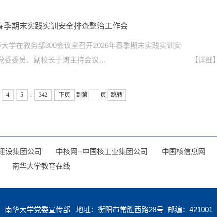
年春季期末实践实训安全排查整治工作会
华大学在教务部300会议室召开2026年春季期末实践实训安
党委委员、副校长于涛主持会议…
【详细
...
4
5
342
下页
到第
页
跳转
建设集团公司
中核网--中国核工业集团公司
中国核信息网
南华大学教育在线
南华大学党委宣传部 地址：衡阳市常胜西路28号 邮编：421001