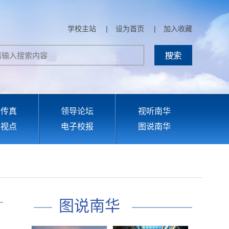
学校主站
|
设为首页
|
加入收藏
部传真
领导论坛
视听南华
育视点
电子校报
图说南华
图说南华