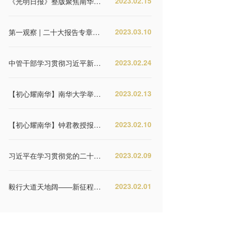
2023.02.15
《光明日报》整版聚焦南华大学：坚守初心使命 办人民满意的大学
2023.03.10
第一观察 | 二十大报告专章部署的这三项工作，总书记持续推动落实
2023.02.24
中管干部学习贯彻习近平新时代中国特色社会主义思想和党的二十大精神研讨班在京举办
2023.02.13
【初心耀南华】南华大学举行2023年春季学期第一次升旗仪式
2023.02.10
【初心耀南华】钟君教授报告会在南华大学举行
2023.02.09
习近平在学习贯彻党的二十大精神研讨班开班式上发表重要讲话强调 正确理解和大力推进中国式现代化
2023.02.01
毅行大道天地阔——新征程上的中国将为人类发展进步作出更大贡献