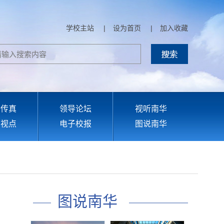
学校主站
|
设为首页
|
加入收藏
部传真
领导论坛
视听南华
育视点
电子校报
图说南华
图说南华