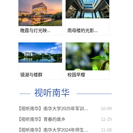
晚霞与灯光映...
雨母楼的光影...
镜湖与楼群
校园早樱
视听南华
【视听南华】南华大学2025年军训…
10-09
【视听南华】青春的故乡
11-29
【视听南华】南华大学2024年师生…
11-08