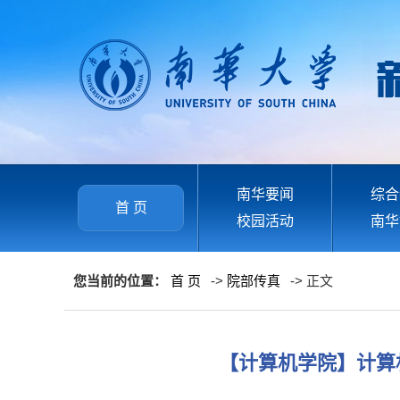
南华要闻
综合
首 页
校园活动
南华
您当前的位置：
首 页
->
院部传真
-> 正文
【计算机学院】计算