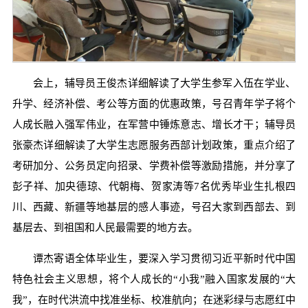
会上，辅导员王俊杰详细解读了大学生参军入伍在学业、
升学、经济补偿、考公等方面的优惠政策，号召青年学子将个
人成长融入强军伟业，在军营中锤炼意志、增长才干；辅导员
张豪杰详细解读了大学生志愿服务西部计划政策，重点介绍了
考研加分、公务员定向招录、学费补偿等激励措施，并分享了
彭子祥、加央德琼、代朝梅、贺家涛等7名优秀毕业生扎根四
川、西藏、新疆等地基层的感人事迹，号召大家到西部去、到
基层去、到祖国和人民最需要的地方去。
谭杰寄语全体毕业生，要深入学习贯彻习近平新时代中国
特色社会主义思想，将个人成长的“小我”融入国家发展的“大
我”，在时代洪流中找准坐标、校准航向；在迷彩绿与志愿红中