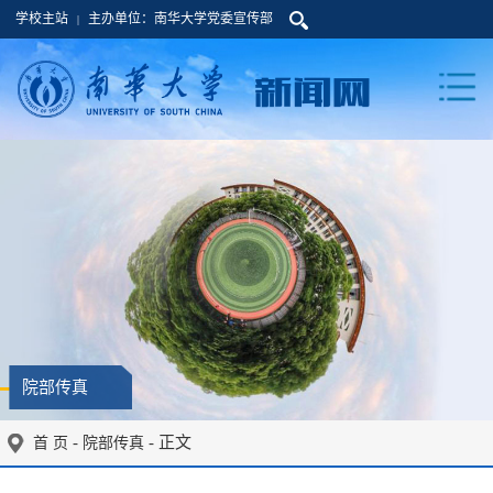
学校主站
主办单位：南华大学党委宣传部
|
院部传真
-
- 正文
首 页
院部传真