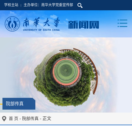
学校主站
主办单位：南华大学党委宣传部
|
院部传真
-
- 正文
首 页
院部传真