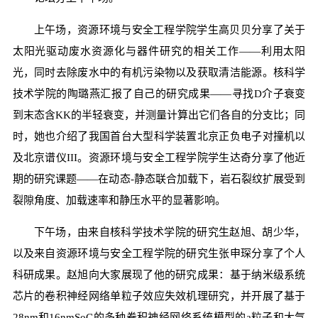
上午场，资源环境与安全工程学院学生高贝贝分享了关于
太阳光驱动废水资源化与器件研究的相关工作——利用太阳
光，同时去除废水中的有机污染物以及获取清洁能源。核科学
技术学院的陶璐燕汇报了自己的研究成果——寻找D介子衰变
到末态含KK的半轻衰变，并测量计算出它们各自的分支比；同
时，她也介绍了我国首台大型科学装置北京正负电子对撞机以
及北京谱仪III。资源环境与安全工程学院学生达奇分享了他近
期的研究课题——在动态-静态联合加载下，岩石裂纹扩展受到
裂隙角度、加载速率和静压水平的显著影响。
下午场，由来自核科学技术学院的研究生赵旭、胡少华，
以及来自资源环境与安全工程学院的研究生张申琛分享了个人
科研成果。赵旭向大家展现了他的研究成果：基于纳米级系统
芯片的卷积神经网络单粒子效应失效机理研究，并开展了基于
28nm和16nmSoC的多种卷积神经网络系统模型的a粒子和大气