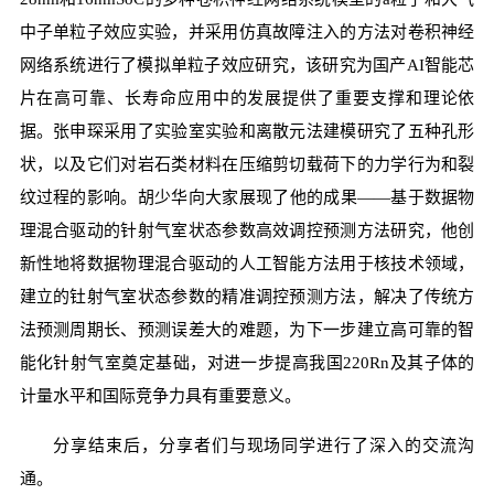
中子单粒子效应实验，并采用仿真故障注入的方法对卷积神经
网络系统进行了模拟单粒子效应研究，该研究为国产AI智能芯
片在高可靠、长寿命应用中的发展提供了重要支撑和理论依
据。张申琛采用了实验室实验和离散元法建模研究了五种孔形
状，以及它们对岩石类材料在压缩剪切载荷下的力学行为和裂
纹过程的影响。胡少华向大家展现了他的成果——基于数据物
理混合驱动的针射气室状态参数高效调控预测方法研究，他创
新性地将数据物理混合驱动的人工智能方法用于核技术领域，
建立的钍射气室状态参数的精准调控预测方法，解决了传统方
法预测周期长、预测误差大的难题，为下一步建立高可靠的智
能化针射气室奠定基础，对进一步提高我国220Rn及其子体的
计量水平和国际竞争力具有重要意义。
分享结束后，分享者们与现场同学进行了深入的交流沟
通。