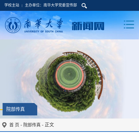
学校主站
主办单位：南华大学党委宣传部
|
院部传真
-
- 正文
首 页
院部传真