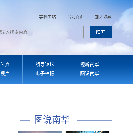
学校主站
|
设为首页
|
加入收藏
部传真
领导论坛
视听南华
育视点
电子校报
图说南华
图说南华