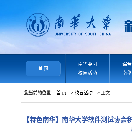
南华要闻
综合
首 页
校园活动
南华
您当前的位置：
首 页
->
校园活动
-> 正文
【特色南华】南华大学软件测试协会积