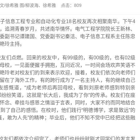
者：文/徐希雅 图/柳波海、徐希雅 点击：
809
电子信息工程专业和自动化专业18名校友再次相聚南华。下午4
，追溯青春岁月，共述南华情怀。电气工程学院院长王新林、
委副书记谭建国、党委副书记秦洁、电子信息工程系主任陈忠
周艳玲主持。
友们点燃。回来的校友中，有99级的，有00级的，也有02级
母校，一见面便握手拥抱，互问近况，一时间会场欢声笑语不
艳玲老对校友们的到来表示欢迎，接着，校友们依次向老师们
留在了海外工作，有的跨行成为了一名主持人，有的继续自己
友感慨道，“成为老师后再回母校，看到刘原老师感到特别亲
都纷纷笑道，这就是“长大后，我成为了你”的传承。校友们在座
怀念、牵挂与感恩之情溢于言表，同时，大家不约而同地结合
到了自己的感悟。在校时，他们践行“明德博学，求是致远”的
强，敢为人先”的精神；毕业后，他们不知不觉中已经把这些融
校友们都依次介绍完了，老师们也纷纷就刚才同学们的发言发