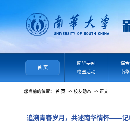
南华要闻
综合
首 页
校园活动
南华
您当前的位置：
首 页
->
校友动态
-> 正文
追溯青春岁月，共述南华情怀——记