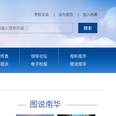
学校主站
|
设为首页
|
加入收藏
部传真
领导论坛
视听南华
育视点
电子校报
图说南华
图说南华