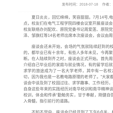
发布时间：2018-07-18 作
夏日炎炎，回忆绵绵，笑容甜甜。7月14号,
点，校友们在电气工程学院四楼会议室开展座谈会
校友联络办刘配欢、原院党委书记周爱莲、原院党
泽、邹旗红等14名老师出席本次座谈会，会议由
座谈会还未开始，会场的气氛就陆续赶到的校
的，都毕业已有十余年，有些人多年未见，今再聚
断。在人陆续到齐之时，座谈会正式开始。首先周
介绍自己毕业后的家庭与就业情况，有的留学后就
求学的旅途成为了一名大学老师，其中有一名校
切，因为我也是一名教电路原理的老师了。”大家
谈会中谈及到了校园过往、求学趣事、工作经历，
自身这些年来的实践经历对南华校训和南华精神谈
校训，体会和传承“勤勉务实，甘于奉献，刚健自
入骨髓，指引前行的道路。
不知不觉中，座谈会已经开到了下午6点半，