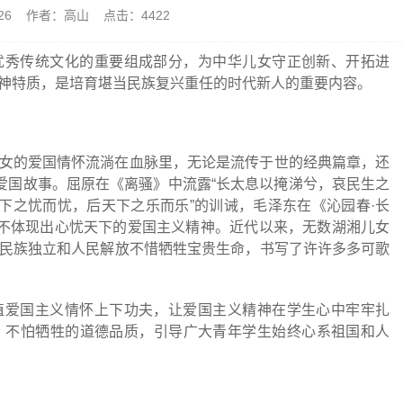
4-26 作者：高山 点击：
4422
优秀传统文化的重要组成部分，为中华儿女守正创新、开拓进
神特质，是培育堪当民族复兴重任的时代新人的重要内容。
女的爱国情怀流淌在血脉里，无论是流传于世的经典篇章，还
的爱国故事。屈原在《离骚》中流露“长太息以掩涕兮，哀民生之
天下之忧而忧，后天下之乐而乐”的训诫，毛泽东在《沁园春·长
一不体现出心忧天下的爱国主义精神。近代以来，无数湖湘儿女
民族独立和人民解放不惜牺牲宝贵生命，书写了许许多多可歌
植爱国主义情怀上下功夫，让爱国主义精神在学生心中牢牢扎
、不怕牺牲的道德品质，引导广大青年学生始终心系祖国和人