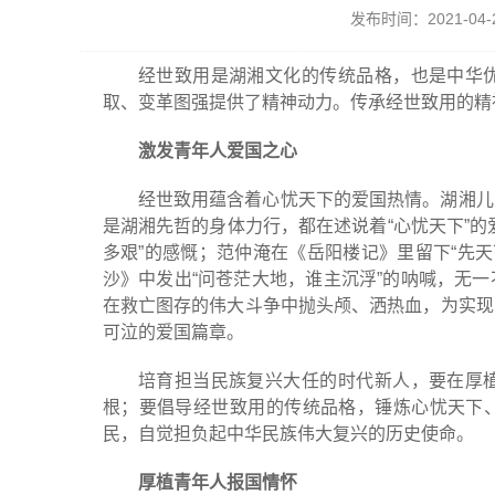
发布时间：2021-0
经世致用是湖湘文化的传统品格，也是中华
取、变革图强提供了精神动力。传承经世致用的精
激发青年人爱国之心
经世致用蕴含着心忧天下的爱国热情。湖湘儿
是湖湘先哲的身体力行，都在述说着“心忧天下”
多艰”的感慨；范仲淹在《岳阳楼记》里留下“先
沙》中发出“问苍茫大地，谁主沉浮”的呐喊，无
在救亡图存的伟大斗争中抛头颅、洒热血，为实现
可泣的爱国篇章。
培育担当民族复兴大任的时代新人，要在厚
根；要倡导经世致用的传统品格，锤炼心忧天下
民，自觉担负起中华民族伟大复兴的历史使命。
厚植青年人报国情怀