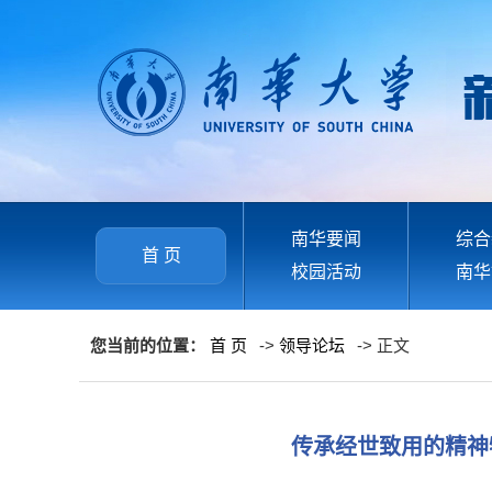
南华要闻
综合
首 页
校园活动
南华
您当前的位置：
首 页
->
领导论坛
-> 正文
传承经世致用的精神