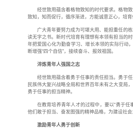
经世致用蕴含着格物致知的时代要求。格物致
致知，知而促行，循序渐进，方能诚意正心，培育
广大青年要努力成为可堪大用、能担重任的栋
读无字之书。新时代培育有理想有本领有担当的时
年把爱国心化为勤奋学习、增长本领的实际行动，
断增强“四个自信”，接续奋斗、报效祖国。
淬炼青年人强国之志
经世致用蕴含着勇于任事的责任担当。勇于任
民族伟大复兴战略全局和世界百年未有之大变局，
勇于任事的担当精神。
在教育培养青年人才的过程中，要以“勇于任
他们敢于担当、奋发图强的精神品格，为建设社会
激励青年人勇于创新