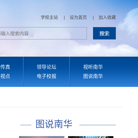
学校主站
|
设为首页
|
加入收藏
部传真
领导论坛
视听南华
育视点
电子校报
图说南华
图说南华