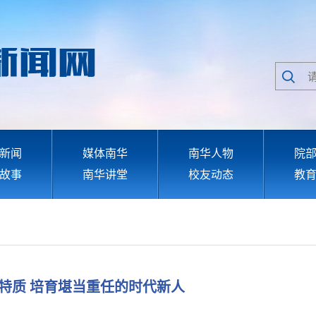
新闻
媒体南华
南华人物
院
故事
南华讲堂
校友动态
教
特质 培育堪当重任的时代新人