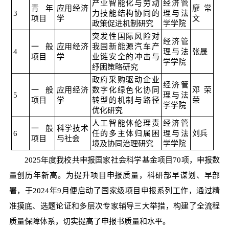
产业智能化与劳动
经济管
青年
应用经济
廖常
3
力技能结构协同的
理与法
项目
学
文
政策促进机制研究
学学院
突发性国际风险对
经济管
一般
应用经济
我国新能源汽车产
4
理与法
张晟
项目
学
业链安全的冲击与
学学院
纾困策略研究
政府采购驱动企业
经济管
一般
应用经济
数字化绿色化协同
邓荣
5
理与法
项目
学
转型的机制与路径
荣
学学院
优化研究
人工智能体伦理责
经济管
一般
科学技术
6
任的多主体归属困
理与法
刘兵
项目
与社会
境及协同治理研究
学学院
2025年度我校共申报国家社会科学基金项目70项，申报数
量创历年新高。为提升项目申报质量，科研部早谋划、早部
署，于2024年9月便启动了国家级项目申报系列工作，通过精
准摸底、选题论证和多层次专家辅导三大举措，构建了全流程
质量保障体系，切实提高了申报书质量和水平。