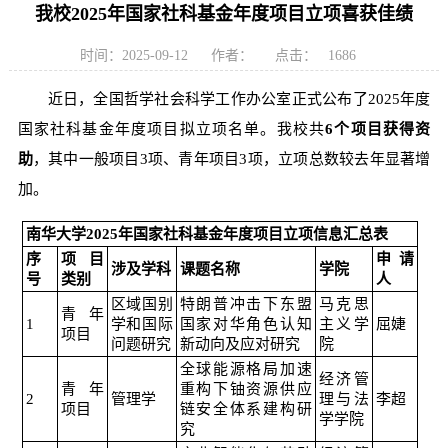
我校2025年国家社科基金年度项目立项喜获佳绩
时间：2025-09-12
作者：
点击：
1686
近日，全国哲学社会科学工作办公室正式公布了2025年度
国家社科基金年度项目拟立项名单。我校共
6个项目获得资
助
，其中一般项目3项、青年项目3项，立项总数较去年显著增
加。
南华大学2025年国家社科基金年度项目立项信息汇总表
序
项目
申请
涉及学科
课题名称
学院
号
类别
人
区域国别
特朗普冲击下东盟
马克思
青年
1
学和国际
国家对华角色认知
主义学
屈婕
项目
问题研究
新动向及应对研究
院
全球能源格局加速
经济管
青年
重构下铀资源供应
2
管理学
理与法
李超
项目
链安全体系建构研
学学院
究