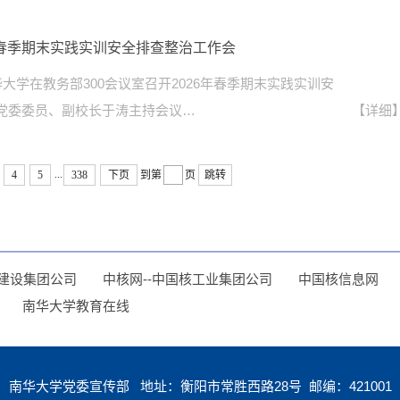
年春季期末实践实训安全排查整治工作会
华大学在教务部300会议室召开2026年春季期末实践实训安
党委委员、副校长于涛主持会议…
【详细
...
4
5
338
下页
到第
页
跳转
建设集团公司
中核网--中国核工业集团公司
中国核信息网
南华大学教育在线
南华大学党委宣传部 地址：衡阳市常胜西路28号 邮编：421001