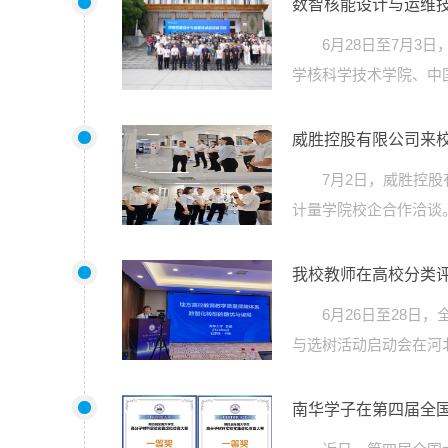
数智核能设计与运维
6月28日至7月
学核科学技术学院、中
威胜控股有限公司来
7月2日，威胜控
计量学院校企合作洽谈
我校教师在高校分类
6月26日至28
与选树活动启动会在河
南华学子在第四届全