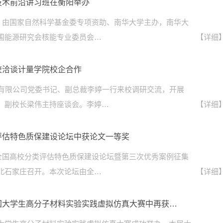
技术前沿讲习班在衡阳举办
3日，由国家自然科学基金委专项资助、南华大学主办，南华大
国能源研究会核能专业委员会…
【详细
校洽谈计量学院校企合作
股有限公司党委书记、副总裁李婷一行来校调研交流，开展
。副校长梁伟主持座谈会。李婷…
【详细
评估特色质保建设论坛中获论文一等奖
日，全国高校分类评估特色质保建设论坛暨第三次优秀案例征集
北石家庄召开。本次论坛由全…
【详细
国大学生高分子材料实验实践虚拟仿真大赛中再获…