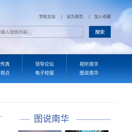
学校主站
|
设为首页
|
加入收藏
部传真
领导论坛
视听南华
育视点
电子校报
图说南华
图说南华