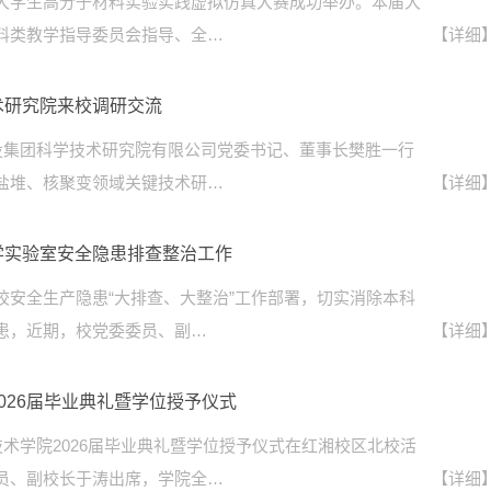
大学生高分子材料实验实践虚拟仿真大赛成功举办。本届大
料类教学指导委员会指导、全…
【详细
术研究院来校调研交流
电投集团科学技术研究院有限公司党委书记、董事长樊胜一行
盐堆、核聚变领域关键技术研…
【详细
学实验室安全隐患排查整治工作
校安全生产隐患“大排查、大整治”工作部署，切实消除本科
患，近期，校党委委员、副…
【详细
026届毕业典礼暨学位授予仪式
技术学院2026届毕业典礼暨学位授予仪式在红湘校区北校活
员、副校长于涛出席，学院全…
【详细