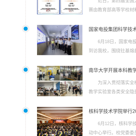
近日，第四届全国
赛由教育部高等学校材
国家电投集团科学技
6月18日，国家
到访我校，围绕钍基熔
南华大学开展本科教
为深入贯彻落实全
教学实验室各类安全隐
核科学技术学院举行2
6月12日，核科学
动中心举行。校党委委