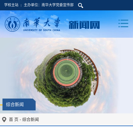
学校主站
主办单位：南华大学党委宣传部
|
综合新闻
-
首 页
综合新闻