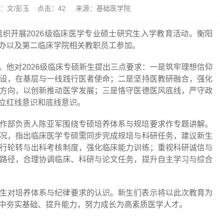
作者：文/彭玉 点击：
42
来源：基础医学院
组织开展2026级临床医学专业硕士研究生入学教育活动。衡阳
办以及第二临床学院相关教职员工参加。
。他对2026级临床专硕新生提出三点要求：一是筑牢理想信仰
设，在基层与一线践行医者使命；二是坚持医教研融合，强化
方向，以创新推动医学发展；三是恪守医德医风底线，严守政
立红线意识和底线意识。
作部负责人陈亚军围绕专硕培养体系与规培要求作专题讲解。
况，指出临床医学专硕需同步完成规培与科研任务，建议新生
行轮转与出科考核制度，强化临床能力训练；重视科研诚信与
路径，合理协调临床、科研与论文任务，提升自主学习与综合
生对培养体系与纪律要求的认识。新生们表示将以此次教育为
中夯实基础、提升能力，努力成长为高素质医学人才。