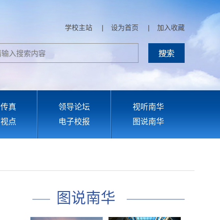
学校主站
|
设为首页
|
加入收藏
部传真
领导论坛
视听南华
育视点
电子校报
图说南华
图说南华