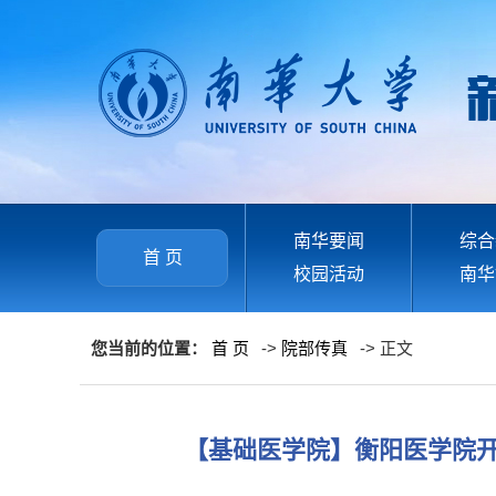
南华要闻
综合
首 页
校园活动
南华
您当前的位置：
首 页
->
院部传真
-> 正文
【基础医学院】衡阳医学院开