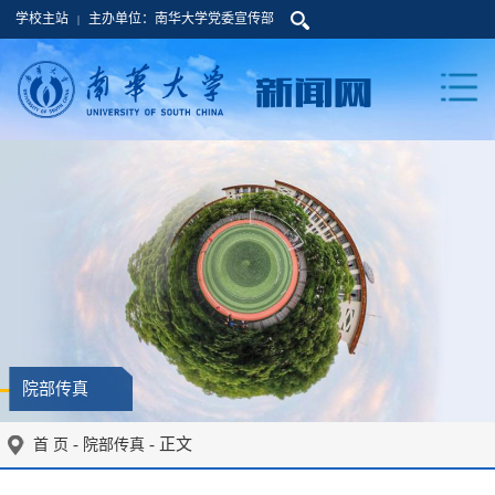
学校主站
主办单位：南华大学党委宣传部
|
院部传真
-
- 正文
首 页
院部传真