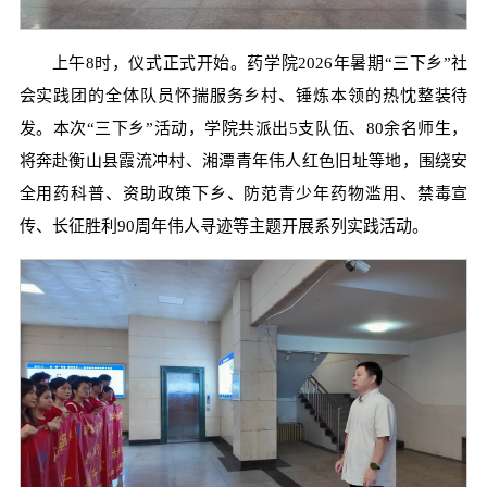
上午8时，仪式正式开始。药学院2026年暑期“三下乡”社
会实践团的全体队员怀揣服务乡村、锤炼本领的热忱整装待
发。本次“三下乡”活动，学院共派出5支队伍、80余名师生，
将奔赴衡山县霞流冲村、湘潭青年伟人红色旧址等地，围绕安
全用药科普、资助政策下乡、防范青少年药物滥用、禁毒宣
传、长征胜利90周年伟人寻迹等主题开展系列实践活动。