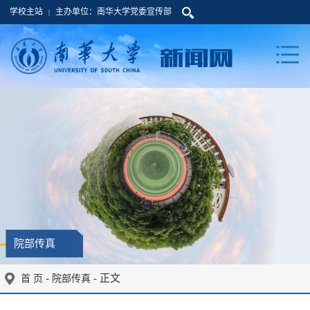
学校主站
主办单位：南华大学党委宣传部
|
院部传真
-
- 正文
首 页
院部传真