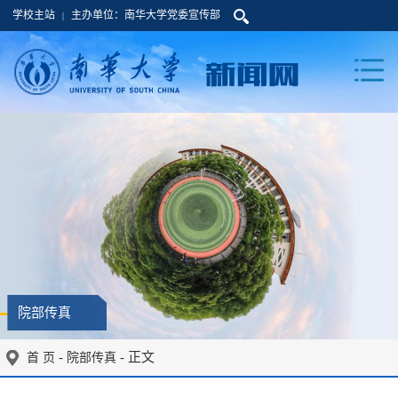
学校主站
主办单位：南华大学党委宣传部
|
院部传真
-
- 正文
首 页
院部传真