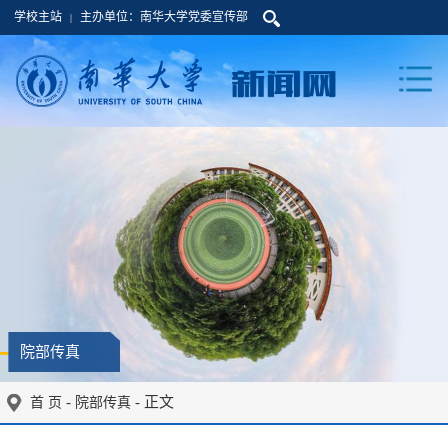
学校主站
主办单位：南华大学党委宣传部
|
院部传真
-
- 正文
首 页
院部传真