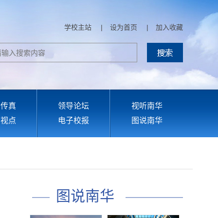
学校主站
|
设为首页
|
加入收藏
部传真
领导论坛
视听南华
育视点
电子校报
图说南华
图说南华