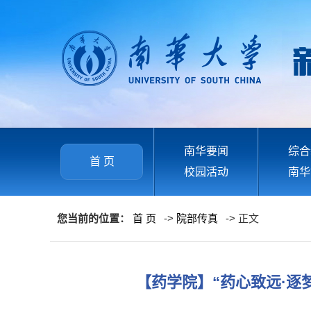
南华要闻
综合
首 页
校园活动
南华
您当前的位置：
首 页
->
院部传真
-> 正文
【药学院】“药心致远·逐