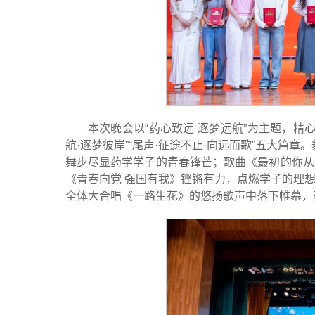
本次晚会以“药心致远 逐梦远航”为主题，精心编
航·逐梦彼岸”“尾声·征途不止·向远而歌”五大篇章。舞蹈《I
舞步尽显药学学子的青春锋芒；歌曲《最初的你从
《青春向党 强国有我》铿锵有力，点燃学子的理
全体大合唱《一路生花》的悠扬歌声中落下帷幕，