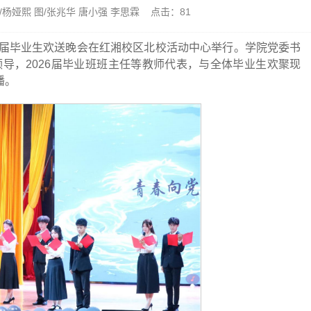
文/杨娅熙 图/张兆华 唐小强 李思霖 点击：
81
026届毕业生欢送晚会在红湘校区北校活动中心举行。学院党委书
导，2026届毕业班班主任等教师代表，与全体毕业生欢聚现
播。