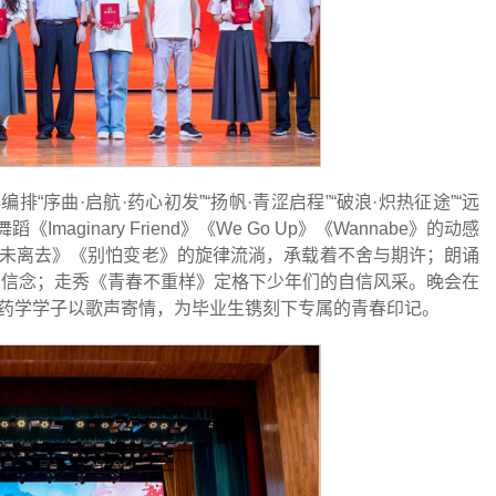
排“序曲·启航·药心初发”“扬帆·青涩启程”“破浪·炽热征途”“远
maginary Friend》《We Go Up》《Wannabe》的动感
未离去》《别怕变老》的旋律流淌，承载着不舍与期许；朗诵
想信念；走秀《青春不重样》定格下少年们的自信风采。晚会在
药学学子以歌声寄情，为毕业生镌刻下专属的青春印记。