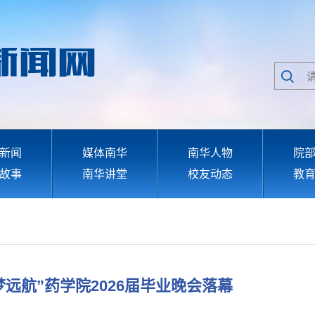
新闻
媒体南华
南华人物
院
故事
南华讲堂
校友动态
教
梦远航”药学院2026届毕业晚会落幕