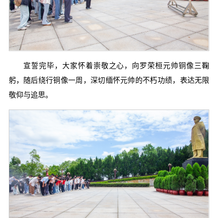
宣誓完毕，大家怀着崇敬之心，向罗荣桓元帅铜像三鞠
躬，随后绕行铜像一周，深切缅怀元帅的不朽功绩，表达无限
敬仰与追思。