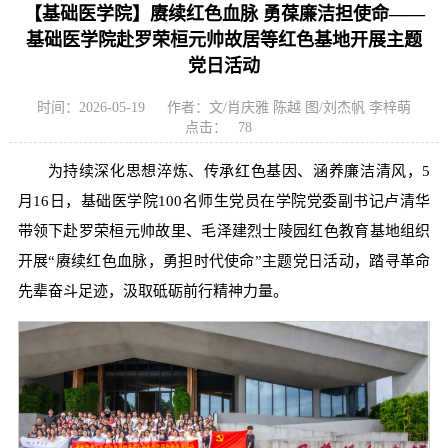
【基础医学院】赓续红色血脉 勇葆廉洁担使命——
基础医学院赴罗荣桓元帅故居等红色基地开展主题
党日活动
时间：2026-05-19
作者：文/肖庆雅 陈越 图/刘杰帆 李梓萌
点击：
78
为持续深化思想淬炼、传承红色基因、涵养廉洁清风，5
月16日，基础医学院100名师生党员在学院党委副书记卢清华
带领下赴罗荣桓元帅故里、毛泽建烈士陵园红色教育基地组织
开展“赓续红色血脉，勇担时代使命”主题党日活动，踏寻革命
先辈奋斗足迹，汲取砥砺前行精神力量。