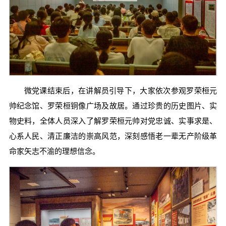
微党课结束后，在讲解员引导下，大家依次参观罗荣桓元
帅纪念馆、罗荣桓铜像广场及故居。通过珍贵的历史图片、实
物史料，全体人员深入了解罗荣桓元帅对党忠诚、实事求是、
心系人民、清正廉洁的崇高风范，深刻感悟老一辈无产阶级革
命家矢志不渝的理想信念。