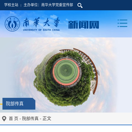
学校主站
主办单位：南华大学党委宣传部
|
院部传真
-
- 正文
首 页
院部传真