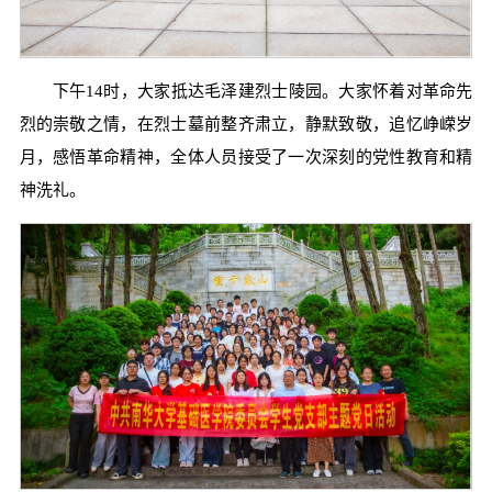
下午14时，大家抵达毛泽建烈士陵园。大家怀着对革命先
烈的崇敬之情，在烈士墓前整齐肃立，静默致敬，追忆峥嵘岁
月，感悟革命精神，全体人员接受了一次深刻的党性教育和精
神洗礼。