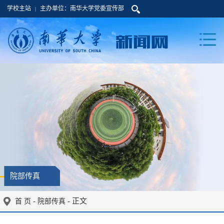
学校主站
主办单位：南华大学党委宣传部
|
院部传真
-
- 正文
首 页
院部传真