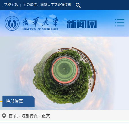
学校主站
主办单位：南华大学党委宣传部
|
院部传真
-
- 正文
首 页
院部传真