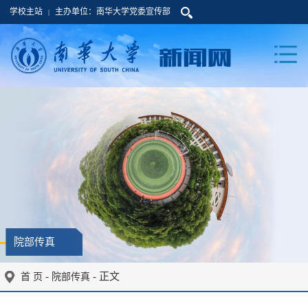
学校主站
主办单位：南华大学党委宣传部
|
院部传真
-
- 正文
首 页
院部传真