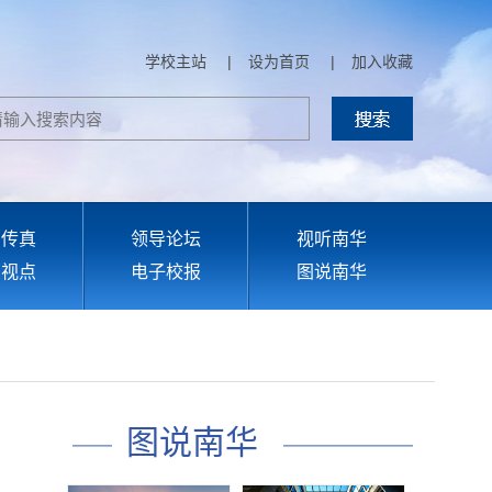
学校主站
|
设为首页
|
加入收藏
部传真
领导论坛
视听南华
育视点
电子校报
图说南华
图说南华