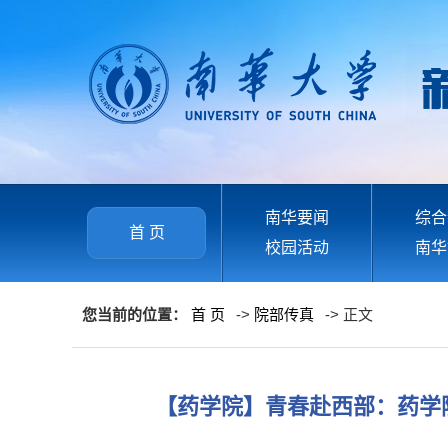
南华要闻
综合
首 页
校园活动
南华
您当前的位置：
首 页
->
院部传真
-> 正文
【药学院】青春赴西部：药学院