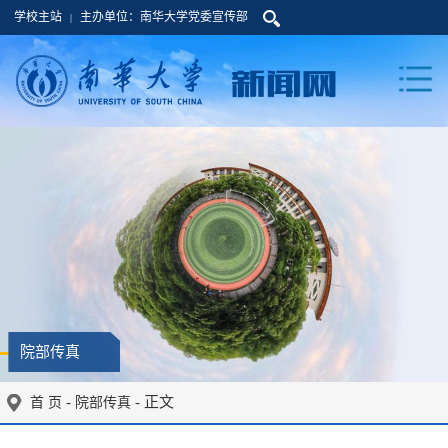
学校主站
主办单位：南华大学党委宣传部
|
院部传真
-
- 正文
首 页
院部传真