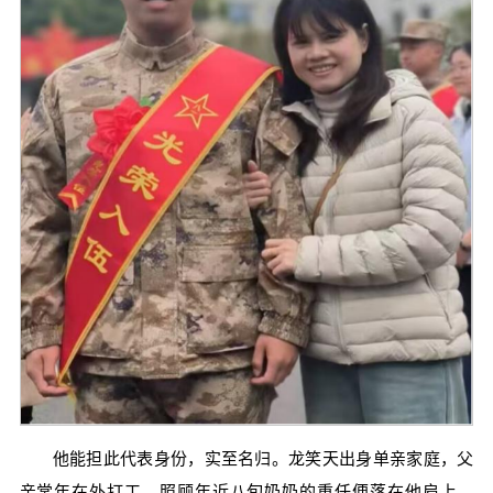
他能担此代表身份，实至名归。龙笑天出身单亲家庭，父
亲常年在外打工，照顾年近八旬奶奶的重任便落在他肩上。