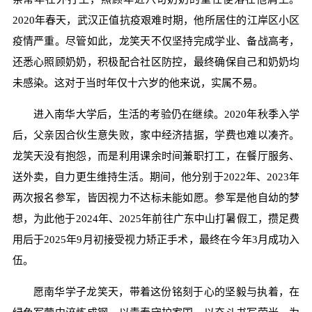
2020年春天，武汉正值抗疫艰难时期，他所居住的江岸区小区
疫情严重。尽管如此，龙笑天不仅坚持完成学业、备战高考，
还悉心照顾奶奶，积极配合社区防控，最终确保自己和奶奶均
未感染。这对于当时年仅十六岁的他来说，实属不易。
进入南华大学后，生活的考验仍在继续。2020年秋季入学
后，父亲因合伙生意失败，家中经济拮据，学费也难以凑齐。
龙笑天没有抱怨，而是利用课余时间兼职打工，在餐厅服务、
送外卖，自力更生维持生活。期间，他分别于2022年、2023年
两次报名参军，皆因视力不达标未能如愿。参军是他自幼的梦
想，为此他于2024年、2025年前往广东中山打暑假工，攒足费
用后于2025年9月初接受视力矫正手术，最终在今年3月成功入
伍。
愿南华学子龙笑天，带着这份铭刻于心的坚毅与执着，在