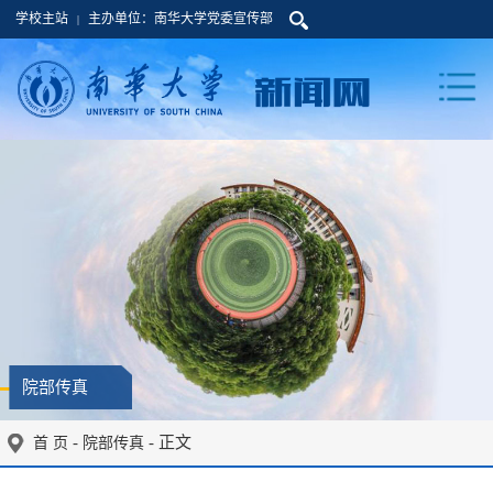
学校主站
主办单位：南华大学党委宣传部
|
院部传真
-
- 正文
首 页
院部传真