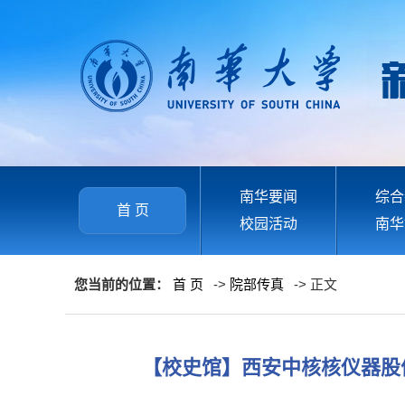
南华要闻
综合
首 页
校园活动
南华
您当前的位置：
首 页
->
院部传真
-> 正文
【校史馆】西安中核核仪器股