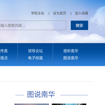
学校主站
|
设为首页
|
加入收藏
部传真
领导论坛
视听南华
育视点
电子校报
图说南华
图说南华