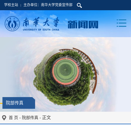
学校主站
主办单位：南华大学党委宣传部
|
院部传真
-
- 正文
首 页
院部传真