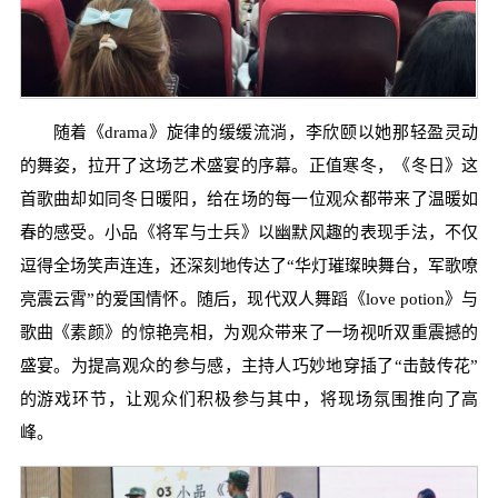
随着《drama》旋律的缓缓流淌，李欣颐以她那轻盈灵动
的舞姿，拉开了这场艺术盛宴的序幕。正值寒冬，《冬日》这
首歌曲却如同冬日暖阳，给在场的每一位观众都带来了温暖如
春的感受。小品《将军与士兵》以幽默风趣的表现手法，不仅
逗得全场笑声连连，还深刻地传达了“华灯璀璨映舞台，军歌嘹
亮震云霄”的爱国情怀。随后，现代双人舞蹈《love potion》与
歌曲《素颜》的惊艳亮相，为观众带来了一场视听双重震撼的
盛宴。为提高观众的参与感，主持人巧妙地穿插了“击鼓传花”
的游戏环节，让观众们积极参与其中，将现场氛围推向了高
峰。