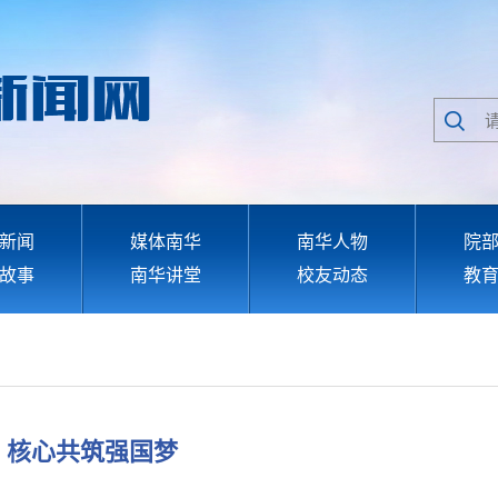
新闻
媒体南华
南华人物
院
故事
南华讲堂
校友动态
教
：核心共筑强国梦