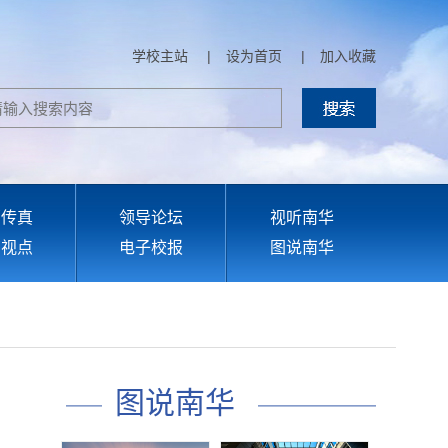
学校主站
|
设为首页
|
加入收藏
部传真
领导论坛
视听南华
育视点
电子校报
图说南华
图说南华