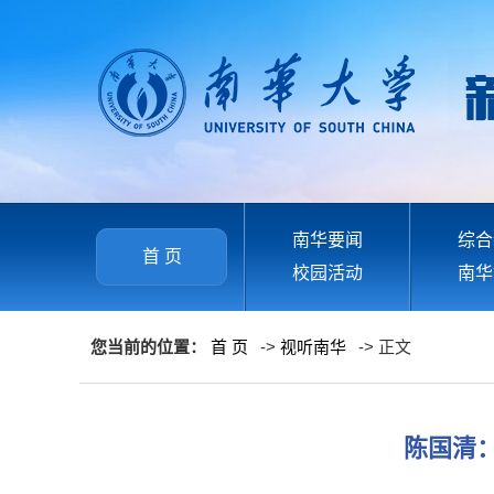
南华要闻
综合
首 页
校园活动
南华
您当前的位置：
首 页
->
视听南华
-> 正文
陈国清