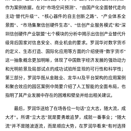
作为案例依据，在对“市场空间预测”、“由国产化全面替代走向
主动‘替代升级’”、“核心器件的自主创新之路”、“产业体系全
景图”、“市场集聚信创硬件生态”、“信创产业服务模式”和“深
圳信创硬件产业联盟”七个模块的分析中揭示出信创产业替代升
级背后国家对信息安全、商业机会的要求。罗润华对数字货币
的定义、生态打造、国际化应用等方面的介绍使得“数字货币”
这一抽象概念更加明晰，体现了中国数字经济发展的强劲动力
和光明前景及局部试点的成功试验所显现的可行性和科学性；
第三部分，罗润华既从金融业、龙华AI及平台架构的应用案例
和聚合效应的园区案例中简要介绍了人工智能的全面布局，也
指明了其产业发展中存在的困难和壁垒并给出相关建议。
最后，罗润华送给了在场各位一句话“立大志，随大流，成
大才”。所谓“立大志”就是要勇敢追梦，成就一番事业；“随大
流”并不是随波逐流，而是顺应大势，在罗润华看来“有时选择