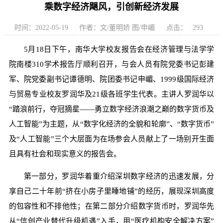
乘数字经济飓风，引创新经济发展
时间：2022-05-19
作者：文/董明娇 图/申嵋
点击：
293
5月18日下午，南华大学校友报告会在经济管理与法学学
院南楼310学术报告厅顺利召开，与会人员有院党委书记彭建
军、院党委副书记谭德明、院团委书记申嵋、1999级国际经济
与贸易专业校友罗润华及21级各班学生代表。主讲人罗润华以
“踏浪前行，夺冠摘星——勇立数字经济浪潮之巅的数字货币及
人工智能”为主题，从“数字化经济的全貌和轮廓”、“数字货币”
及“人工智能”三个大层面为在场参会人员献上了一场别开生面
且具有社会和现实意义的报告会。
第一部分，罗润华着重介绍深圳数字经济的迅速发展，分
享自己二十年前“挤在小房子里睡地铺”的经历，展现深圳高度
的包容性和不排他性；在第二部分介绍数字货币时，罗润华先
从“信创产业替代升级机遇”入手，用“医疗机构安全解决方案”