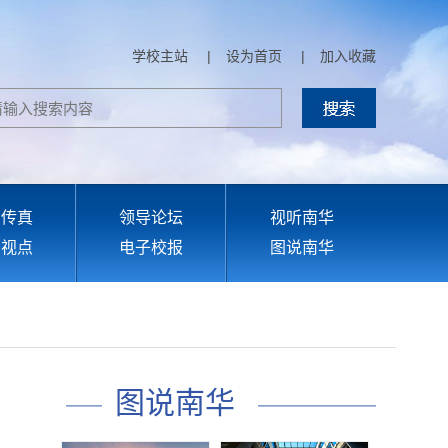
学校主站
|
设为首页
|
加入收藏
部传真
领导论坛
视听南华
育视点
电子校报
图说南华
图说南华