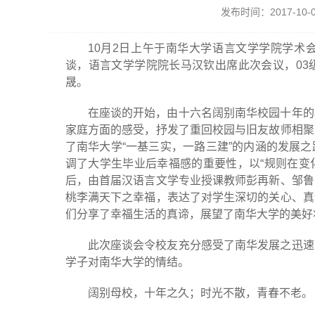
发布时间：2017-1
10月2日上午于南华大学语言文学学院学术
谈，语言文学学院院长马汉钦出席此次会议，03
晟。
在座谈的开始，由十六名阔别南华校园十年的
家庭方面的感受，抒发了重回校园与旧友故师相聚
了南华大学“一基三实，一路三建”的内涵的发展
调了大学生毕业后幸福感的重要性，以“规则在变
后，由首届汉语言文学专业授课教师彭再新、邹鲁
桃李满天下之幸福，表达了对学生深切的关心、真
们分享了幸福生活的真谛，展望了南华大学的美好
此次座谈会令校友充分感受了南华发展之迅速
学子对南华大学的情结。
阔别母校，十年之久；时光不散，青春不老。