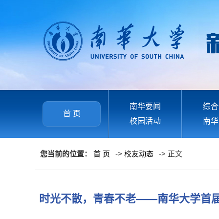
南华要闻
综合
首 页
校园活动
南华
您当前的位置：
首 页
->
校友动态
-> 正文
时光不散，青春不老——南华大学首