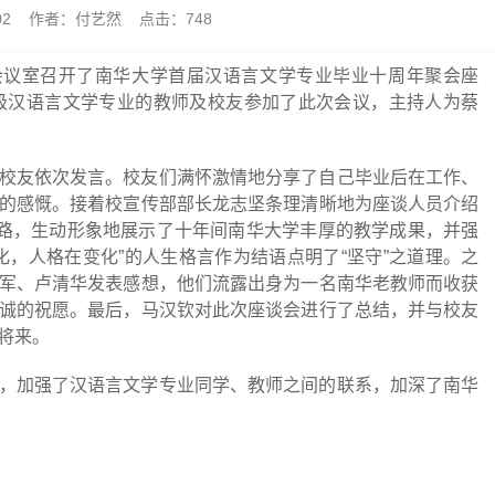
0-02 作者：付艺然 点击：
748
会议室召开了南华大学首届汉语言文学专业毕业十周年聚会座
级汉语言文学专业的教师及校友参加了此次会议，主持人为蔡
校友依次发言。校友们满怀激情地分享了自己毕业后在工作、
的感慨。接着校宣传部部长龙志坚条理清晰地为座谈人员介绍
之路，生动形象地展示了十年间南华大学丰厚的教学成果，并强
化，人格在变化”的人生格言作为结语点明了“坚守”之道理。之
军、卢清华发表感想，他们流露出身为一名南华老教师而收获
诚的祝愿。最后，马汉钦对此次座谈会进行了总结，并与校友
将来。
，加强了汉语言文学专业同学、教师之间的联系，加深了南华