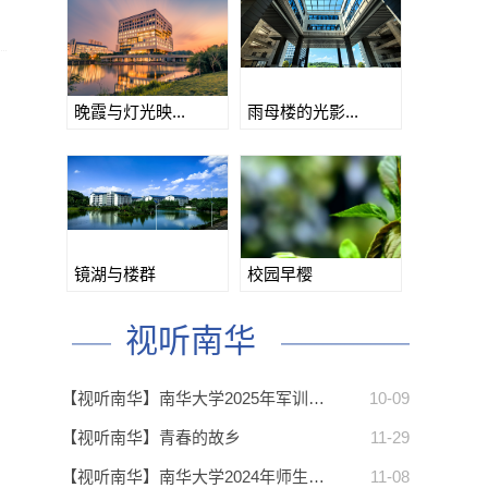
晚霞与灯光映...
雨母楼的光影...
镜湖与楼群
校园早樱
视听南华
【视听南华】南华大学2025年军训…
10-09
【视听南华】青春的故乡
11-29
【视听南华】南华大学2024年师生…
11-08