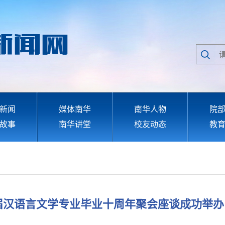
新闻
媒体南华
南华人物
院
故事
南华讲堂
校友动态
教
届汉语言文学专业毕业十周年聚会座谈成功举办