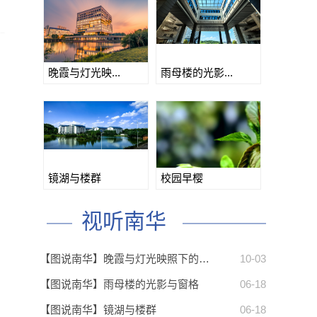
晚霞与灯光映...
雨母楼的光影...
镜湖与楼群
校园早樱
视听南华
【图说南华】晚霞与灯光映照下的…
10-03
【图说南华】雨母楼的光影与窗格
06-18
【图说南华】镜湖与楼群
06-18