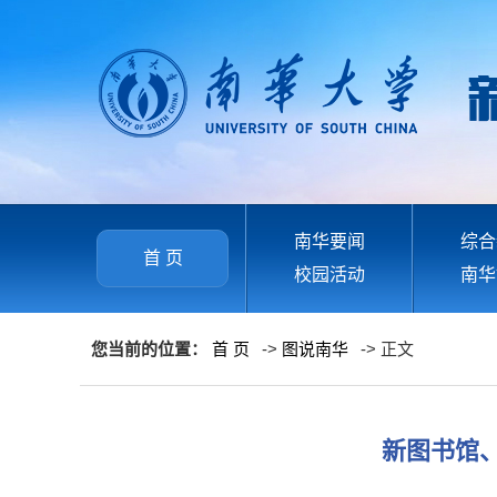
南华要闻
综合
首 页
校园活动
南华
您当前的位置：
首 页
->
图说南华
-> 正文
新图书馆