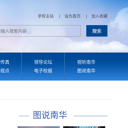
学校主站
|
设为首页
|
加入收藏
部传真
领导论坛
视听南华
育视点
电子校报
图说南华
图说南华