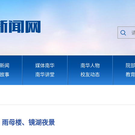
新闻
媒体南华
南华人物
院
故事
南华讲堂
校友动态
教
、雨母楼、镜湖夜景