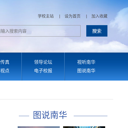
学校主站
|
设为首页
|
加入收藏
部传真
领导论坛
视听南华
育视点
电子校报
图说南华
图说南华