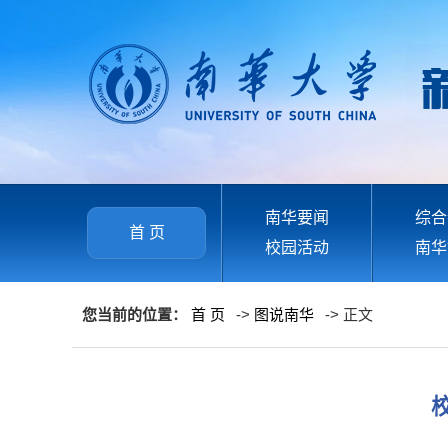
南华要闻
综合
首 页
校园活动
南华
您当前的位置：
首 页
->
图说南华
-> 正文