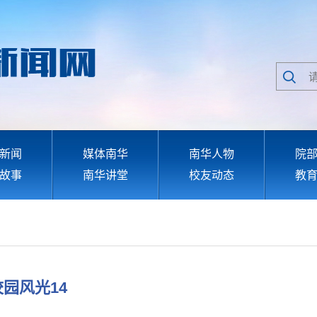
新闻
媒体南华
南华人物
院
故事
南华讲堂
校友动态
教
校园风光14