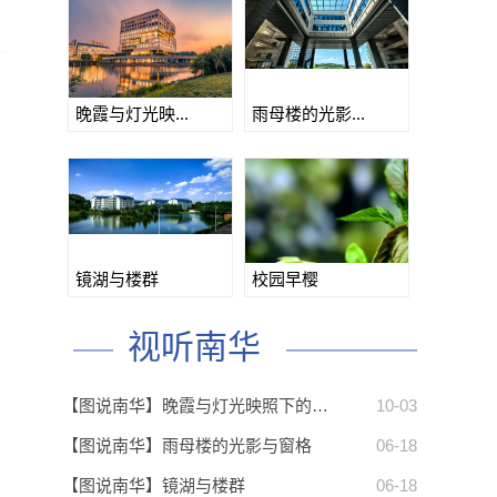
晚霞与灯光映...
雨母楼的光影...
镜湖与楼群
校园早樱
视听南华
【图说南华】晚霞与灯光映照下的…
10-03
【图说南华】雨母楼的光影与窗格
06-18
【图说南华】镜湖与楼群
06-18