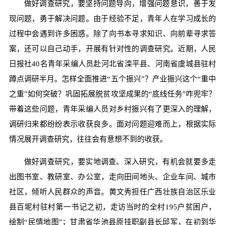
做好调查研究，要坚持问题导向，增强问题意识，善于发
现问题，勇于解决问题。由于经验不足，青年人在学习成长的
过程中会遇到许多困惑。除了向书本寻求知识、向前辈寻求答
案，还可以自己动手，开展有针对性的调查研究。近期，人民
日报社40名青年采编人员赴河北省滦平县、河南省虞城县驻村
蹲点调研半月。怎样全面推进“五个振兴”？产业振兴这个“重中
之重”如何突破？巩固拓展脱贫攻坚成果的“底线任务”咋兜牢？
带着这些问题，青年采编人员对乡村振兴有了更深入的理解，
调研归来都纷纷表示收获良多。面对问题迎难而上，根据实际
情况展开调查研究，往往会有意想不到的收获。
做好调查研究，要实地调查、深入研究，有机会就要多走
出图书室、教研室、办公室，走向田间地头、企业车间、城市
社区，倾听人民群众的声音。黄文秀担任广西壮族自治区乐业
县百坭村驻村第一书记之初，走访当时的全村195户贫困户，
绘制“民情地图”；甘肃省华池县原挂职副县长邱军，在初到华