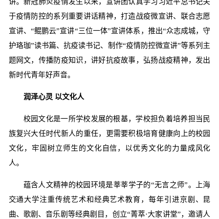
讲。新冠肺炎疫情发生以来，宣讲团认真学习习近平总书记关
于疫情防控的系列重要讲话精神，打造战疫微宣讲、联合志愿
宣讲、“鲲鹏云”宣讲“三位一体”宣讲体系，推出“众志成城，守
护珞珈”读书篇、抗疫读书记、制作“疫情防控微宣讲”等系列主
题网文，传播防疫知识，讲好抗疫故事，弘扬战疫精神，发出
新时代青年好声音。
润泽心灵 以文化人
校园文化是一所学校发展的根基，学校担负着培养担当民
族复兴大任时代新人的重任，更需要积极培育健康向上的校园
文化，牢固树立师生的文化自信，以优秀文化的力量成风化
人。
蕴含人文精神的校园环境是莘莘学子的“无言之师”。上海
交通大学注重传统艺术和经典艺术教育，每年引进京剧、昆
曲、歌剧、音乐剧等经典剧目，创立“菁萃·大家讲堂”，邀请人