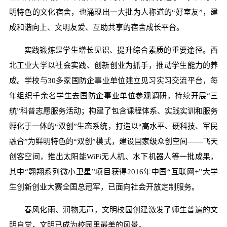
明特色的文化宿舍，也涌现出一大批为人称道的“好室友”，建
成和谐向上、文明友爱、互助共享的宿舍成长平台。
实践锻炼是学生增长见识、提升综合素质的重要途径。西
北工业大学以社会实践、创新创业为抓手，推动学生能力的养
成。学校与30多家国防企事业单位建立见习实习交流平台，每
年组织千余名学生去国防企事业单位参观调研，持续开展“三
航”科普志愿服务活动；构建了包含课程体系、实践实训和服务
孵化于一体的“双创”生态系统，打造以“高水平、硬科技、军民
融合”为鲜明特色的“双创”模式，建设国家级众创空间——飞天
创客空间，推出太阳能WiFi无人机、水下机器人等一批成果，
其中“翱翔系列微小卫星”项目获得2016年中国“互联网+”大学
生创新创业大赛全国总冠军，已面向社会开放定制服务。
春风化雨、润物无声，文明校园创建激发了师生普遍的文
明自觉，文明已成为校园里最美的风景。