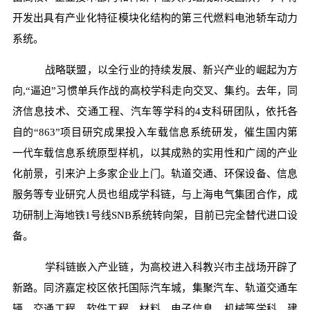
开发出具有产业化特征模块化结构的第三代燃料电池轿车动力
系统。
战略联盟，以全行业的持续发展、新兴产业的崛起为方
向,“逼迫”习惯单兵作战的高校学科走向交叉、集约。去年，同
济信息技术、交通工程、汽车等学科的4支科研团队，依托各
自的“863”项目研究成果投入车载信息系统研发，催生国内第
一代车载信息系统原型样机，以其成熟的实用性和广阔的产业
化前景，引来沪上多家企业上门。轨道交通、环保设备、信息
服务等专业研究人员也组成学科链，与上海电气集团合作，成
功研制上海地铁1号线SNB系统转向架，目前已完全替代进口设
备。
学科链嵌入产业链，为高校进入科教兴市主战场开辟了
新路。同济嘉定校区依托国际汽车城，集聚汽车、轨道交通车
辆、交通工程、软件工程、材料、电子信息、机械等学科，建