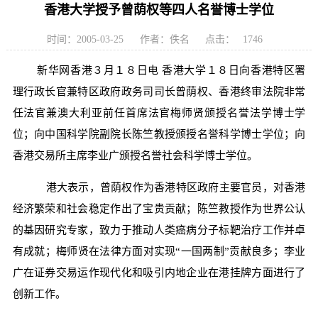
香港大学授予曾荫权等四人名誉博士学位
时间：2005-03-25
作者：佚名
点击：
1746
新华网香港３月１８日电 香港大学１８日向香港特区署
理行政长官兼特区政府政务司司长曾荫权、香港终审法院非常
任法官兼澳大利亚前任首席法官梅师贤颁授名誉法学博士学
位；向中国科学院副院长陈竺教授颁授名誉科学博士学位；向
香港交易所主席李业广颁授名誉社会科学博士学位。
港大表示，曾荫权作为香港特区政府主要官员，对香港
经济繁荣和社会稳定作出了宝贵贡献；陈竺教授作为世界公认
的基因研究专家，致力于推动人类癌病分子标靶治疗工作并卓
有成就；梅师贤在法律方面对实现“一国两制”贡献良多；李业
广在证券交易运作现代化和吸引内地企业在港挂牌方面进行了
创新工作。