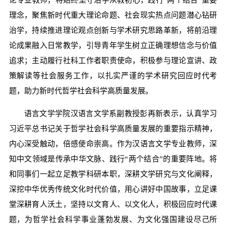
论专业教师，将始终坚守治学从教初心，践行“两个结合”重要
理念，聚焦新时代重大理论命题、社会现实热点问题潜心钻研
治学，持续推进理论观点创新与学术研究思路革新，将前沿理
论成果融入日常教学，引导青年学生树立正确理想信念与价值
追求；主动履行社科工作者职责使命，积极参与理论宣讲、政
策解读等社会服务工作，以扎实严谨的学术研究回应时代考
题，助力新时代哲学社会科学高质量发展。
语言文学学院汉语言文学系副教授彭再新表示，认真学习
习近平总书记关于哲学社会科学高质量发展的重要指示精神，
内心深受触动，倍感使命崇高。作为汉语言文学专业教师，深
知中文领域是传承中华文脉、践行“两个结合”的重要阵地。将
和同事们一起立足教学科研本职，深耕文学研究与文化阐释，
深挖中华优秀传统文化时代价值，用心讲好中国故事，立足课
堂深耕育人沃土，坚持以文育人、以文化人，积极回应时代课
题，为哲学社会科学事业蓬勃发展、为文化强国建设尽己所