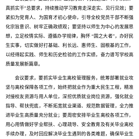
真抓实干”总要求，持续推动学习教育走深走实、见行见效；要
紧扣为党育人、为国育才初心使命，引导全校党员干部不断强
化宗旨意识、树牢正确政绩观；要坚持以师生为中心的发展思
想，立足校情实际、遵循办学规律，胸怀 “国之大者”，办好民
生实事，切实做好打基础、利长远、惠师生、固根基的工作，
以经得起实践、师生和历史检验的工作实绩，奋力谱写学校高
质量发展新篇章。
会议要求，要抓实毕业生离校管理服务，统筹部署就业攻
坚与离校保障各项工作，始终把就业作为重大民生工程，精准
对接校友资源与用人单位，深挖优质就业岗位资源，强化就业
指导、帮扶兜底，不断拓宽就业渠道、规范数据管理，全力推
进毕业生高质量充分就业；要周密安排毕业生离校各项工作，
用心用情做好学业帮扶、心理疏导、安全教育及有关毕业离校
手续办理，及时回应解决毕业生遇到的各类难题，确保毕业生