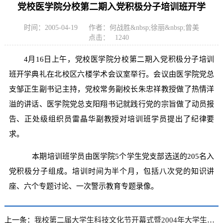
党校医学院分校第二期入党积极分子培训班开学
时间：2005-04-19
作者：何战胜&nbsp;徐丽&nbsp;曾美
点击：
1240
4月16日上午，党校医学院分校第二期入党积极分子培训
班开学典礼在北校区六楼学术会议室举行。会议由医学院党总
支邹正生副书记主持，党校常务副校长朱忠祥教授做了热情洋
溢的讲话、医学院党总支阳翔书记就践行党的宗旨做了动员报
告、正处级组织员雷晶华副教授对培训班学员提出了纪律要
求。
本期培训班学员由医学院5个学生党支部选送的205名入
党积极分子组成。培训时间为半个月，包括八次党的知识讲
座、六个专题讨论、一次警示教育专题录像。
上一条：
我校第二届大学生科技文化节开幕式暨2004年大学生科技工作总结表彰大会召开