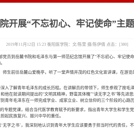
院开展“不忘初心、牢记使命”主
2019年11月12日 15:23 衡阳医学院：文/陈萱 摄/陈伊倩 点击：[
380
]
学干部党员到岳麓书院和毛泽东与第一师范纪念馆开展了“不忘初心、牢记使
动。
，师生前往岳麓山爱晚亭，听了一堂声情并茂的红色文化宣讲课，在游览
中深入了解青年毛泽东的成长历程。在讲解员的带领下，师生参观了按毛
和他在就读期间提出的“文明其精神，野蛮其体魄”“读无字之书”等先进
解到青年毛泽东在一师完成学业、成家立业、树立信仰的三个阶段的心路
”的专题党课，结合当代医学教育赋予的新要求，指出青年大学生和学生党
承担起民族复兴、振兴中华的重任。
要读‘无字之书’，我深刻地认识到青年大学生应该要勇于担当时代的责任，