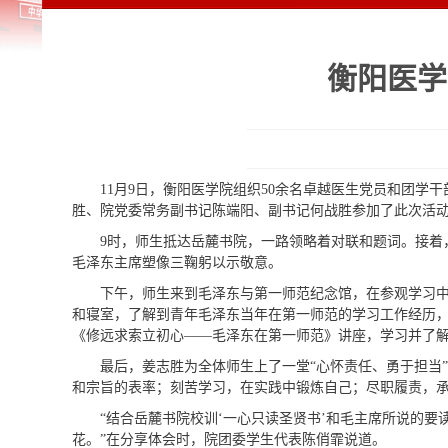
衡阳医学
11月9日，衡阳医学院组织50余名卓越医生党员和团
胜、院党委常务副书记陈端阳、副书记何战胜参加了此次活
9时，师生抵达岳麓书院，一路领略着对联和题词。接着
毛泽东主席塑像三鞠躬以示敬意。
下午，师生来到毛泽东与第一师范纪念馆，在参观学习
和寝室，了解到青年毛泽东当年在第一师范的学习工作经历，
《修远求索立初心——毛泽东在第一师范》讲座，学习并了
最后，姜志胜为全体师生上了一堂“心怀责任、勇于担当
和宗旨的表率；刻苦学习，在实践中锻炼自己；尽职履责，
“结合岳麓书院校训‘一心只读圣贤书’和毛主席所说的
花。”在分享体会时，院团委学生代表陈俏霏说道。