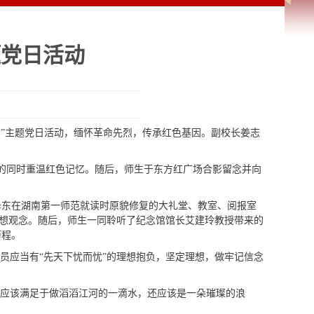
题党日活动
命”主题党日活动，缅怀革命先烈，传承红色基因。副校长姜志
的同时重温红色记忆。随后，师生于东方红广场合影留念并向
泽东在湖南第一师范就读时原貌修复的大礼堂、教室、阅报室
思想观念。随后，师生一同聆听了纪念馆馆长艾建玲教授带来的
历程。
员应当有“先天下忧而忧”的理想抱负，坚定理想，做牢记信念
不应该满足于做滔滔江河的一滴水，还应该是一朵璀璨的浪