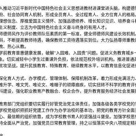
入推动习近平新时代中国特色社会主义思想进教材进课堂进头脑，构建德
府、社会协同育人机制，形成全员育人、全过程育人、全方位育人的格局
理想信念、厚植爱国主义情怀、加强品德修养、增长知识见识、培养奋斗
主义制度、立志为中国特色社会主义奋斗终身的有用人才。
师德师风作为评价教师队伍素质的第一标准，健全师德师风建设长效机制
斜，不断提高教师待遇，确保教师工资待遇落实到位。大力弘扬尊师重教
教、热心从教。
学前教育普惠健康发展，破解“入园难、入园贵”问题。促进义务教育城乡
现象。切实减轻中小学生过重课外负担，依法规范校外培训机构。推进普通
贫攻坚战，提升民族教育、特殊教育、继续教育水平，以教育信息化促进
深化育人方式、办学模式、管理体制、保障机制改革，着力形成充满活力
唯升学、唯文凭、唯论文、唯帽子的顽瘴痼疾，切实扭转不科学的教育评
科建设，强化职业教育产教融合、校企合作，提升教育服务经济社会发展
教育部门党组织要切实履行好管党治党主体责任，加强各级各类学校党的
学校党组织把抓好党建工作作为办学治校的基本功，把党的教育方针全面
心、最信赖的组织依靠，成为学校教书育人的坚强战斗堡垒。加强学校思
持全面从严治党，加强党员日常教育管理，持之以恒落实中央八项规定精
效