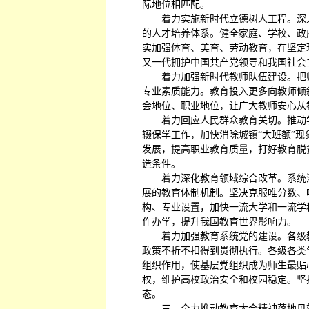
际地位相匹配。
着力实施新时代立德树人工程。深
的人才培养体系。健全家庭、学校、政
实加强体育、美育、劳动教育，在坚定
又一代拥护中国共产党领导和我国社会
着力加强新时代教师队伍建设。把
专业素质能力。教育投入更多向教师倾
会地位、职业地位，让广大教师安心从
着力回应人民群众教育关切。推动
辍保学工作，加快消除城镇“大班额”
发展，提高职业教育质量，打好教育脱
造条件。
着力深化教育领域综合改革。系统
展的教育体制机制。坚决克服唯分数、
构、专业设置，加快一流大学和一流学
作办学，提升我国教育世界影响力。
着力加强教育系统党的建设。各级
政策不折不扣得到贯彻执行。各级各类
组织作用，使基层党组织成为师生最贴
权，维护高校政治安全和校园稳定。坚
态。
三、全力推动教育大会精神落地见