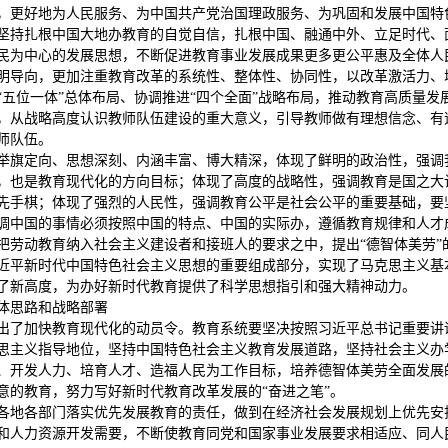
，更好地为人民服务、为中国共产党治国理政服务、为巩固和发展中国特
坚持扎根中国大地办教育的自觉自信，扎根中国、融通中外、立足时代、
民为中心的发展思想，不断促进教育事业发展成果更多更公平惠及全体人
明导向，更加注重教育改革的系统性、整体性、协同性，以改革激活力、
“五位一体”总体布局、协调推进“四个全面”战略布局，推动教育高质量
，从战略高度认识教师队伍建设的重大意义，引导教师做有理想信念、有
师队伍。
举旗定向、思想深刻、内涵丰富、博大精深，体现了鲜明的政治性，强调
，也是教育现代化的方向目标；体现了高度的战略性，强调教育是国之大
先手棋；体现了强烈的人民性，强调教育公平是社会公平的重要基础，要
调中国的事情必须按照中国的特点、中国的实际办，遵循教育规律和人才
把劳动教育纳入社会主义建设者和接班人的要求之中，提出“德智体美劳”
近平新时代中国特色社会主义思想的重要组成部分，实现了马克思主义基
了新高度，为办好新时代教育提供了科学思想指引和强大精神动力。
体思路和战略部署
出了加快教育现代化的动员令。教育系统要坚决按照习近平总书记重要讲
思主义指导地位，坚持中国特色社会主义教育发展道路，坚持社会主义办
、开发人力、培育人才、造福人民为工作目标，培养德智体美劳全面发展
意的教育，努力写好新时代教育改革发展的“奋进之笔”。
各地各部门落实优先发展教育的责任，做到在经济社会发展规划上优先安
和人力资源开发需要，不断使教育同党和国家事业发展要求相适应、同人