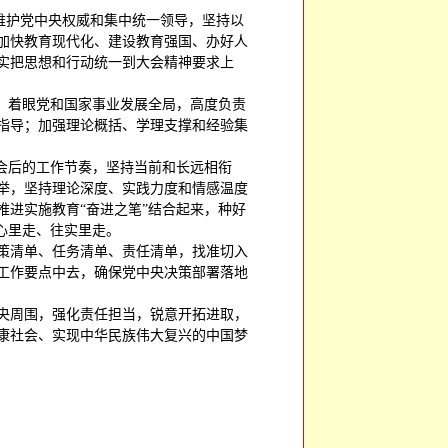
移维护党中央权威和集中统一领导，坚持以
加快教育现代化、建设教育强国、办好人
实把思想和行动统一到大会精神要求上
；着眼党和国家事业发展全局，高度负责
指导；加强理论概括、学理支撑和经验集
会后的工作节奏，坚持当前和长远相衔
举，坚持理论深度、实践力度和情感温度
进实施教育“奋进之笔”结合起来，种好
心里走、往实里走。
策清单、任务清单、责任清单，找准切入
工作要点中去，确保党中央决策部署落地
央周围，强化责任担当，锐意开拓进取，
康社会、实现中华民族伟大复兴的中国梦