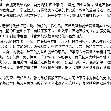
进一步提高政治站位，自觉增强“四个意识”、坚定“四个自信”，坚定不
领教育工作，学深悟透、弄懂做实习近平总书记关于教育的重要论述，以
建设者和接班人为根本任务，迅速兴起学习宣传贯彻大会精神的热潮，切
。立足新时代新征程，跳出传统的工作套路，不断改进和创新贯彻落实工作
传贯彻的质量和水平；着眼于落下去、出效果，因地因校制宜，加强分类
神升华到规律层面，转化为加快教育现代化的强大动力。
、转心态”的方法。一切工作保持在党的十九大后的时间频道，进入教育大
久为功；切实加强话语方式创新，坚持党言党语、民言民语和学言学语并
；以奋进的状态、改革的方法和创新的思路，把学习宣传贯彻大会精神同推
自信，敢于负责、勇于担当、善于作为，推动学习宣传贯彻大会精神不断往
央关心、百姓关切、社会关注的教育问题，建立问题清单、课题清单、政
时间节点，集中力量攻关，加强督查问责，把大会精神落实到年度计划和
使命光荣、责任重大。教育系统将紧密团结在以习近平同志为核心的党中
培养德智体美劳全面发展的社会主义建设者和接班人，为决胜全面建成小