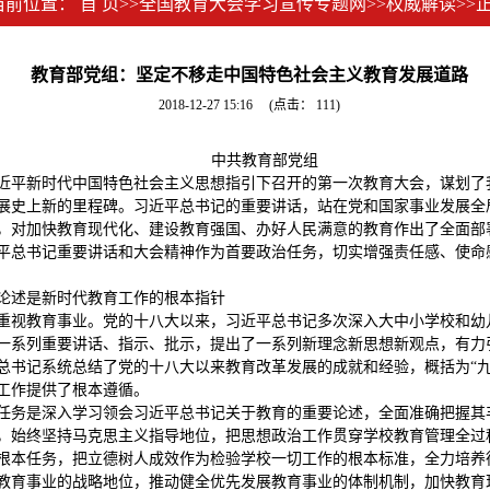
当前位置：
首 页
>>
全国教育大会学习宣传专题网
>>
权威解读
>>
教育部党组：坚定不移走中国特色社会主义教育发展道路
2018-12-27 15:16
(点击：
111
)
中共教育部党组
近平新时代中国特色社会主义思想指引下召开的第一次教育大会，谋划了
展史上新的里程碑。习近平总书记的重要讲话，站在党和国家事业发展全
，对加快教育现代化、建设教育强国、办好人民满意的教育作出了全面部
平总书记重要讲话和大会精神作为首要政治任务，切实增强责任感、使命
论述是新时代教育工作的根本指针
重视教育事业。党的十八大以来，习近平总书记多次深入大中小学校和幼
一系列重要讲话、指示、批示，提出了一系列新理念新思想新观点，有力
总书记系统总结了党的十八大以来教育改革发展的成就和经验，概括为“九
工作提供了根本遵循。
任务是深入学习领会习近平总书记关于教育的重要论述，全面准确把握其
，始终坚持马克思主义指导地位，把思想政治工作贯穿学校教育管理全过
根本任务，把立德树人成效作为检验学校一切工作的根本标准，全力培养
教育事业的战略地位，推动健全优先发展教育事业的体制机制，加快教育