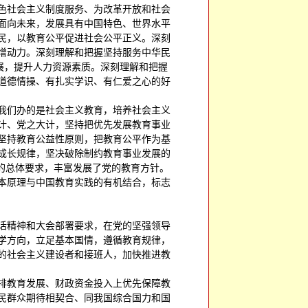
色社会主义制度服务、为改革开放和社会
面向未来，发展具有中国特色、世界水平
民，以教育公平促进社会公平正义。深刻
增动力。深刻理解和把握坚持服务中华民
发展，提升人力资源素质。深刻理解和把握
道德情操、有扎实学识、有仁爱之心的好
我们办的是社会主义教育，培养社会主义
计、党之大计，坚持把优先发展教育事业
坚持教育公益性原则，把教育公平作为基
成长规律，坚决破除制约教育事业发展的
的总体要求，丰富发展了党的教育方针。
本原理与中国教育实践的有机结合，标志
话精神和大会部署要求，在党的坚强领导
学方向，立足基本国情，遵循教育规律，
的社会主义建设者和接班人，加快推进教
排教育发展、财政资金投入上优先保障教
民群众期待相契合、同我国综合国力和国